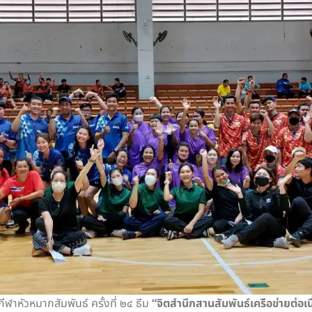
หัวหมากสัมพันธ์ ครั้งที่ ๒๔ ธีม
“จิตสำนึกสานสัมพันธ์เครือข่ายต่อเน