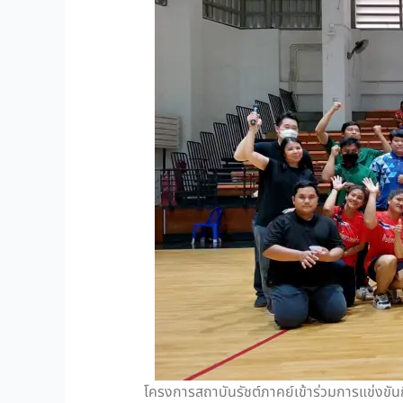
โครงการสถาบันรัชต์ภาคย์เข้าร่วมการแข่งขันกีฬา