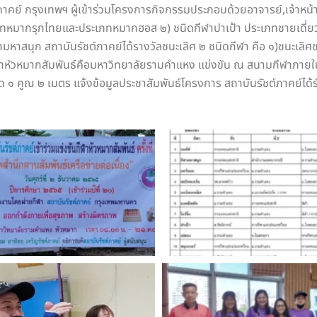
์ กรุงเทพฯ ผู้เข้าร่วมโครงการกิจกรรมประกอบด้วยอาจารย์,เจ้าหน้าที่
ภทหมากรุกไทยและประเภทหมากฮอส ๒) ชนิดกีฬาปาเป้า ประเภทชายเดี่ยว 
หาสนุก สถาบันรัชต์ภาคย์ได้รางวัลชนะเลิศ ๒ ชนิดกีฬา คือ ๑)ชนะเลิศ
กีฬาหัวหมากสัมพันธ์คือมหาวิทยาลัยรามคำแหง แข่งขัน ณ สนามกีฬาภ
ด ๑ คูณ ๒ เมตร แจ้งข้อมูลประชาสัมพันธ์โครงการ สถาบันรัชต์ภาคย์ได