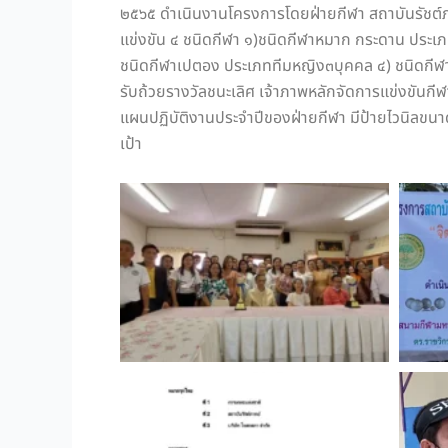
๒๕๖๕ ดำเนินงานโครงการโดยฝ่ายกีฬา สถาบันรัชต์ภาคย
แข่งขัน ๔ ชนิดกีฬา ๑)ชนิดกีฬาหมาก กระดาน ประเ
ชนิดกีฬาเปตอง ประเภททีมหญิง๓บุคคล ๔) ชนิดกีฬาม
รับถ้วยรางวัลชนะเลิศ เจ้าภาพหลักจัดการแข่งขัน
แผนปฏิบัติงานประจำปีของฝ่ายกีฬา มีป้ายไวนิลขนา
เป้า