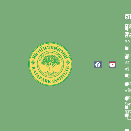
บ
ค
ติ
แ
ส
สื
68
ซ.ร
21
(แ
F
Y
นว
a
o
ศรี
c
u
10)
e
t
b
u
แข
o
b
พลั
o
e
เขต
k
วัง
กรุ
10