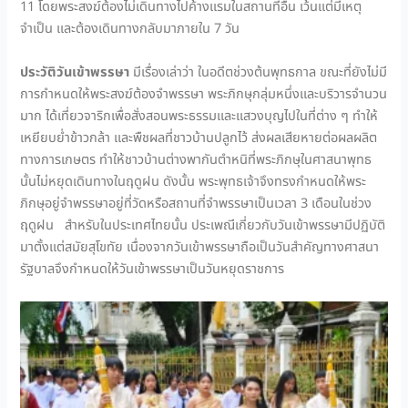
11 โดยพระสงฆ์ต้องไม่เดินทางไปค้างแรมในสถานที่อื่น เว้นแต่มีเหตุ
จำเป็น และต้องเดินทางกลับมาภายใน 7 วัน
ประวัติวันเข้าพรรษา
มีเรื่องเล่าว่า ในอดีตช่วงต้นพุทธกาล ขณะที่ยังไม่มี
การกำหนดให้พระสงฆ์ต้องจำพรรษา พระภิกษุกลุ่มหนึ่งและบริวารจำนวน
มาก ได้เที่ยวจาริกเพื่อสั่งสอนพระธรรมและแสวงบุญไปในที่ต่าง ๆ ทำให้
เหยียบย่ำข้าวกล้า และพืชผลที่ชาวบ้านปลูกไว้ ส่งผลเสียหายต่อผลผลิต
ทางการเกษตร ทำให้ชาวบ้านต่างพากันตำหนิที่พระภิกษุในศาสนาพุทธ
นั้นไม่หยุดเดินทางในฤดูฝน ดังนั้น พระพุทธเจ้าจึงทรงกำหนดให้พระ
ภิกษุอยู่จำพรรษาอยู่ที่วัดหรือสถานที่จำพรรษาเป็นเวลา 3 เดือนในช่วง
ฤดูฝน สำหรับในประเทศไทยนั้น ประเพณีเกี่ยวกับวันเข้าพรรษามีปฏิบัติ
มาตั้งแต่สมัยสุโขทัย เนื่องจากวันเข้าพรรษาถือเป็นวันสำคัญทางศาสนา
รัฐบาลจึงกำหนดให้วันเข้าพรรษาเป็นวันหยุดราชการ