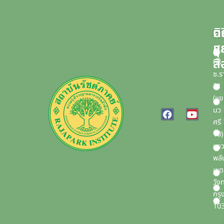
บ
ค
ติ
แ
ส
สื
68
ซ.ร
21
(แ
F
Y
นว
a
o
ศรี
c
u
10)
e
t
b
u
แข
o
b
พลั
o
e
เขต
k
วัง
กรุ
10