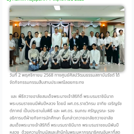
วันที่ 2 พฤศจิกายน 2568 ทางศูนย์ศิลปวัฒนธรรมสถาบันรัชต์ ได้
จัดกิจกรรมกรรมสืบสานประเพณีลอยกระทง
และ พีธีถวายอาลัยสมเด็จพระนางเจ้าสิริกิติ์ พระบรมราชินีนาถ
พระบรมราชชนนีพันปีหลวง โดยมี ผศ.ดร.ราชวิกรม อาทิย เจริญรัช
ต์ภาคย์ เป็นประธานในพิธี และ ผศ.ดร. ธนภณ ศรัญบูรณะ รอง
อธิการบดีฝ่ายกิจการนักศึกษา ขึ้นกล่าวถวายอาลัยถวายอาลัย
สมเด็จพระนางเจ้าสิริกิติ์ พระบรมราชินีนาถ พระบรมราชชนนีพันปี
หลวง ด้วยความโทมนัสและสำนึกในพระมหากรุณาธิคุณอันหาที่สุด