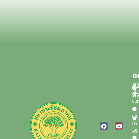
บ
ค
ติ
แ
ส
สื
68
ซ.ร
21
(แ
F
Y
นว
a
o
ศรี
c
u
10)