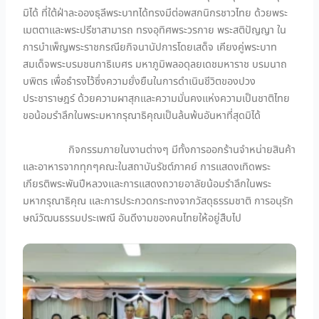
มิได้ ที่ใต้ฝ่าละอองธุลีพระบาทได้ทรงมีต่อพสกนิกรชาวไทย ด้วยพระ
เมตตาและพระปรีชาสามารถ ทรงอุทิศพระวรกาย พระสติปัญญา ใน
การบำเพ็ญพระราชกรณียกิจนานัปการโดยเสด็จ เคียงคู่พระบาท
สมเด็จพระบรมชนกาธิเบศร มหาภูมิพลอดุลยเดชมหาราช บรมนาถ
บพิตร เพื่อธำรงไว้ซึ่งความยั่งยืนในการดำเนินชีวิตของปวง
ประชาราษฎร์ ด้วยความผาสุกและความมั่นคงแห่งความเป็นชาติไทย
ขอน้อมรำลึกในพระมหากรุณาธิคุณเป็นล้นพ้นอันหาที่สุดมิได้
กิจกรรมภายในงานต่างๆ มีทั้งการออกร้านจำหน่ายสินค้า
และอาหารจากทุกๆคณะในสถาบันรัชต์ภาคย์ การแสดงเทิดพระ
เกียรติพระพันปีหลวงและการแสดงถวายอาลัยน้อมรำลึกในพระ
มหากรุณาธิคุณ และการประกวดกระทงจากวัสดุธรรมชาติ การอนุรัก
ษณ์วัฒนธรรมประเพณี อันดีงามของคนไทยให้อยู่สืบไป