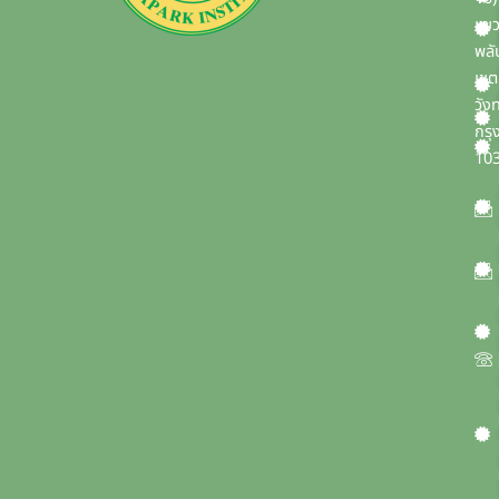
e
t
b
u
แข
o
b
พลั
o
e
เขต
k
วัง
กรุ
10