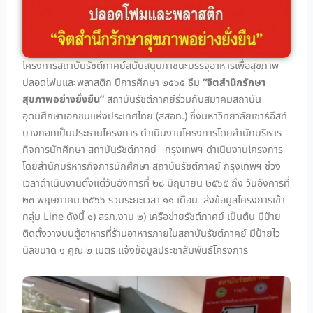
โครงการสถาบันรัชต์ภาคย์สนับสนุนภาชนะบรรจุอาหารเพื่อสุขภาพ
ปลอดโฟมและพลาสติก ปีการศึกษา ๒๕๖๕ ธีม
“จิตสำนึกรักษา
สุขภาพอย่างยั่งยืน”
สถาบันรัชต์ภาคย์ร่วมกับสมาคมสถาบัน
อุดมศึกษาเอกชนแห่งประเทศไทย (สสอท.) ซึ่งมหาวิทยาลัยเซาธ์อีสท์
บางกอกเป็นประธานโครงการ ดำเนินงานโครงการโดยสำนักบริหาร
กิจการนักศึกษา สถาบันรัชต์ภาคย์ กรุงเทพฯ ดำเนินงานโครงการ
โดยสำนักบริหารกิจการนักศึกษา สถาบันรัชต์ภาคย์ กรุงเทพฯ ช่วง
เวลาดำเนินงานตั้งแต่วันอังคารที่ ๒๘ มิถุนายน ๒๕๖๕ ถึง วันอังคารที่
๒๓ พฤษภาคม ๒๕๖๖ รวมระยะเวลา ๑๑ เดือน ส่งข้อมูลโครงการเข้า
กลุ่ม Line ดังนี้ ๑) สรภ.งาน ๒) เครือข่ายรัชต์ภาคย์ เป็นต้น มีป้าย
ติดตั้งวางบนตู้อาหารที่ร้านอาหารภายในสถาบันรัชต์ภาคย์ มีป้ายไว
นิลขนาด ๑ คูณ ๒ เมตร แจ้งข้อมูลประชาสัมพันธ์โครงการ