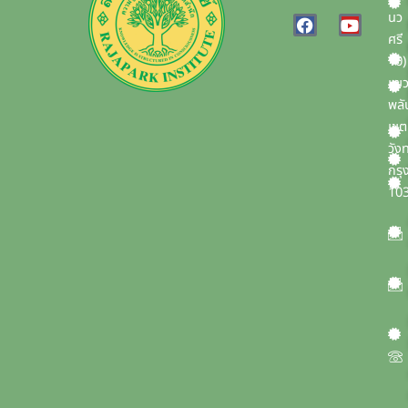
F
Y
นว
a
o
ศรี
c
u
10)
e
t
b
u
แข
o
b
พลั
o
e
เขต
k
วัง
กรุ
10