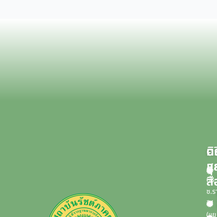
บ
ค
ติ
แ
ส
สื
68
ซ.ร
21
(แ