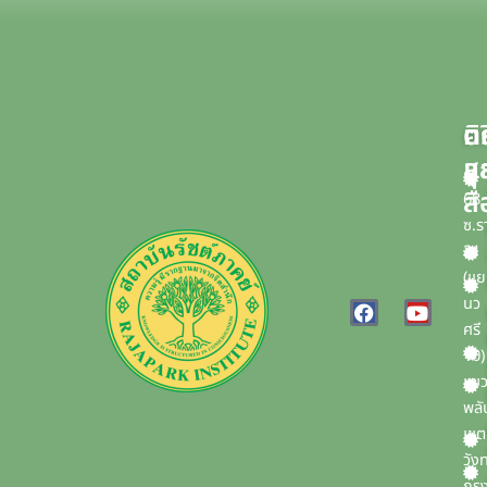
บ
ค
ติ
แ
ส
สื
68
ซ.ร
21
(แ
F
Y
นว
a
o
ศรี
c
u
10)
e
t
b
u
แข
o
b
พลั
o
e
เขต
k
วัง