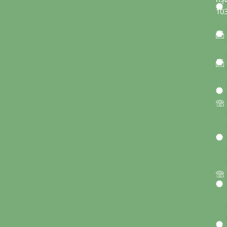
กรุ
10